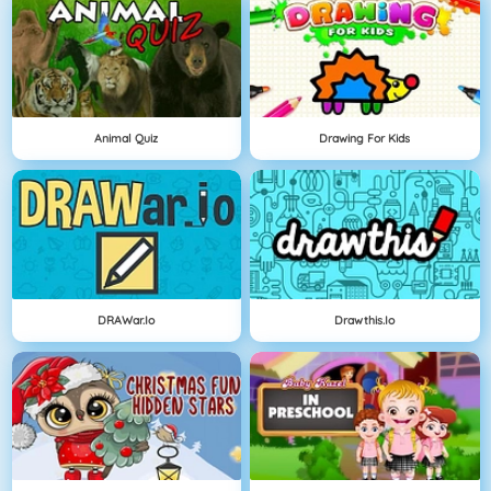
Animal Quiz
Drawing For Kids
DRAWar.io
Drawthis.io