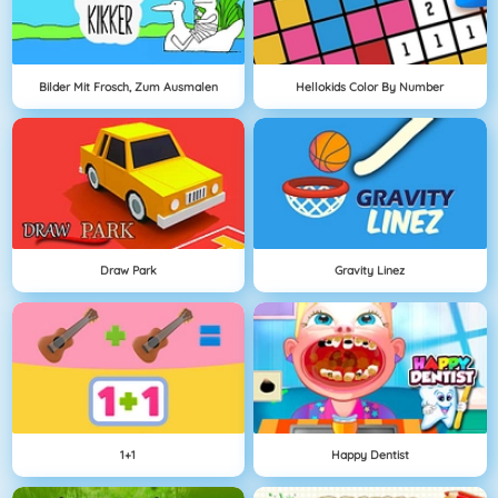
Bilder Mit Frosch, Zum Ausmalen
Hellokids Color By Number
Draw Park
Gravity Linez
1+1
Happy Dentist