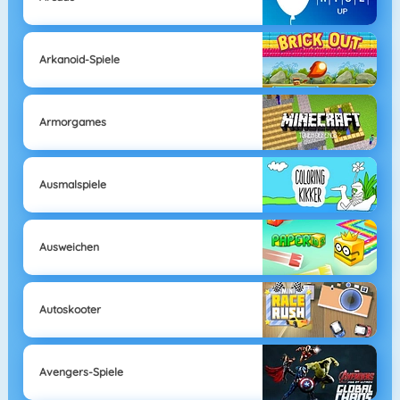
Arkanoid-Spiele
Armorgames
Ausmalspiele
Ausweichen
Autoskooter
Avengers-Spiele