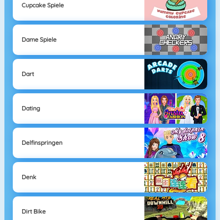
Cupcake Spiele
Dame Spiele
Dart
Dating
Delfinspringen
Denk
Dirt Bike