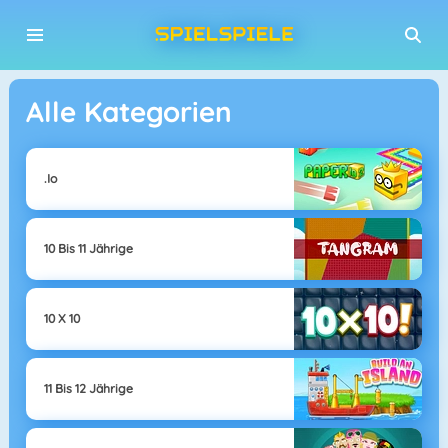
Alle Kategorien
.io
10 Bis 11 Jährige
10 X 10
11 Bis 12 Jährige