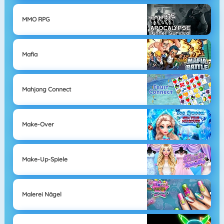
MMO RPG
Mafia
Mahjong Connect
Make-Over
Make-Up-Spiele
Malerei Nägel