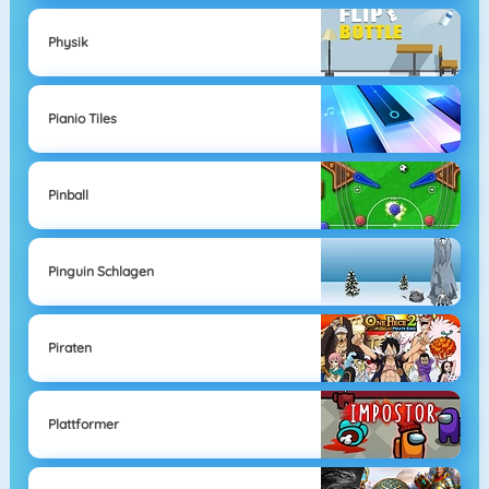
Physik
Pianio Tiles
Pinball
Pinguin Schlagen
Piraten
Plattformer