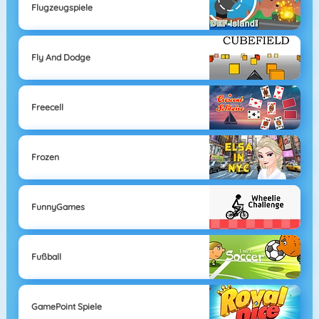
Flugzeugspiele
Fly And Dodge
Freecell
Frozen
FunnyGames
Fußball
GamePoint Spiele