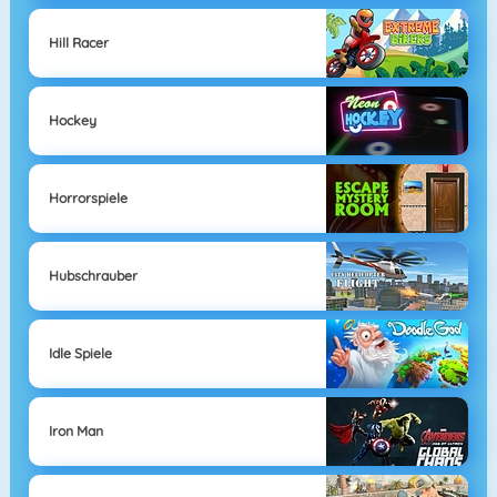
Hill Racer
Hockey
Horrorspiele
Hubschrauber
Idle Spiele
Iron Man