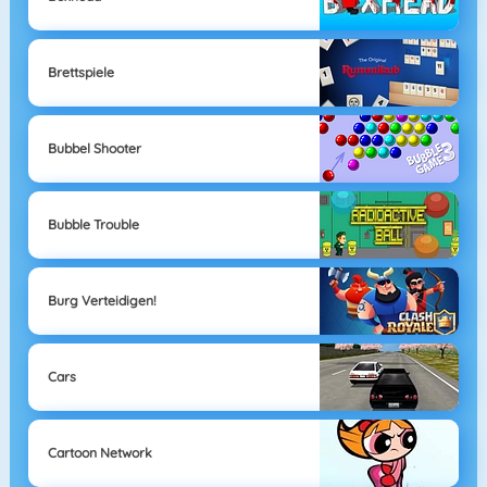
Brettspiele
Bubbel Shooter
Bubble Trouble
Burg Verteidigen!
Cars
Cartoon Network