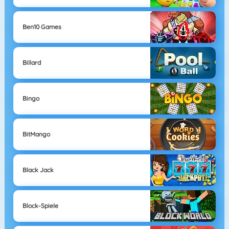
Ben10 Games
Billard
Bingo
BitMango
Black Jack
Block-Spiele