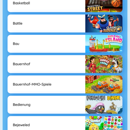
Basketball
Battle
Bau
Bauernhof
Bauernhof-MMO-Spiele
Bedienung
Bejeweled