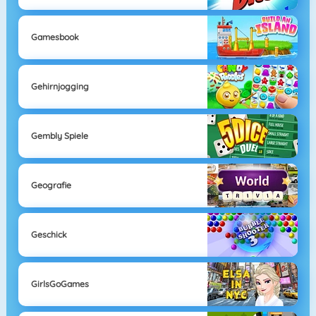
Gamesbook
Gehirnjogging
Gembly Spiele
Geografie
Geschick
GirlsGoGames