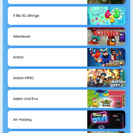
9 Bis 10 Jährige
Abenteuer
Action
Action-MMO
Adam Und Eva
Air Hockey