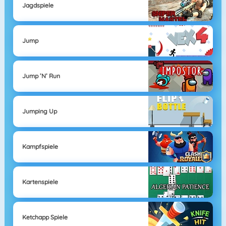
Jagdspiele
Jump
Jump ’n’ Run
Jumping Up
Kampfspiele
Kartenspiele
Ketchapp Spiele