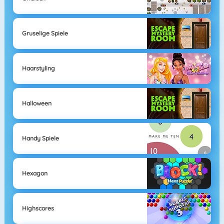
Gruselige Spiele
Haarstyling
Halloween
Handy Spiele
Hexagon
Highscores