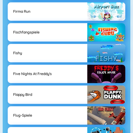
Firma Run
Fischfangspiele
Fishy
Five Nights At Freddy's
Flappy Bird
Flug-Spiele