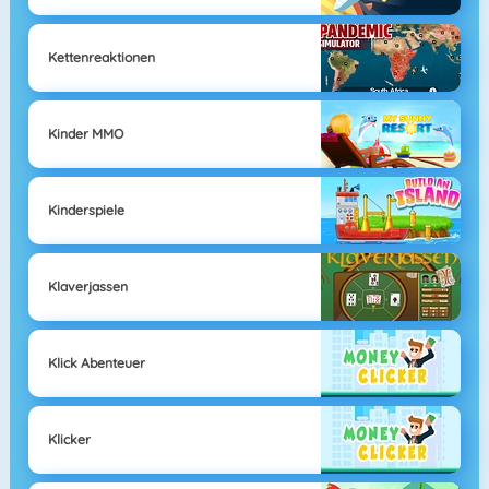
Kettenreaktionen
Kinder MMO
Kinderspiele
Klaverjassen
Klick Abenteuer
Klicker