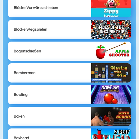
Blöcke Vorwärtsschieben
Blöcke Wegspielen
Bogenschießen
Bomberman
Bowling
Boxen
Boxhead