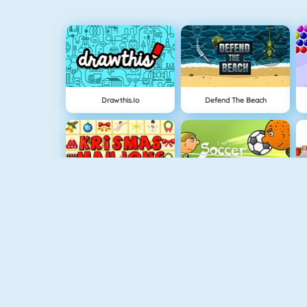
Drawthis.io
Defend The Beach
Krismas Mahjong
1 Gegen 1 Fußball
Paper.io 2
Goldsucher 1