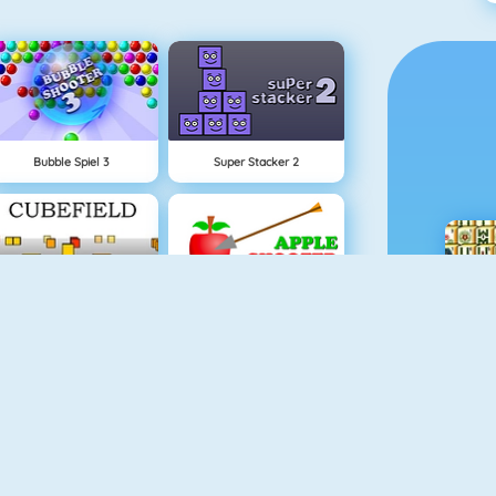
Bubble Spiel 3
Super Stacker 2
Cubefield
Apfel Schießen
Piano Tile
Fishy 1