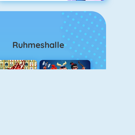
Ruhmeshalle
Mahjong 4
Clash Royale