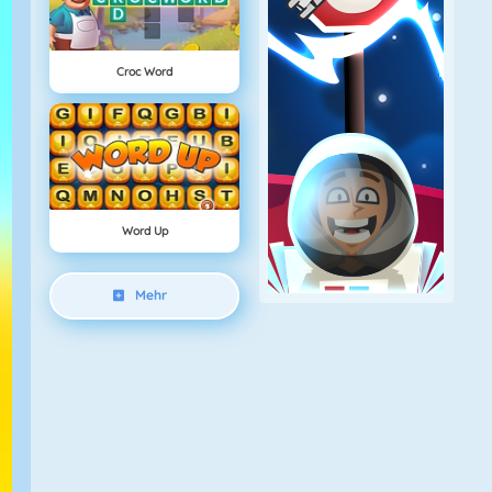
Croc Word
Word Up
Mehr