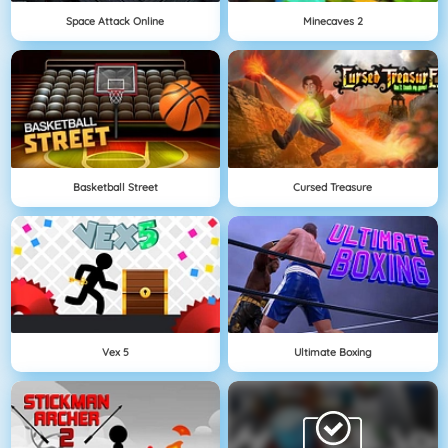
Space Attack Online
Minecaves 2
Basketball Street
Cursed Treasure
Vex 5
Ultimate Boxing