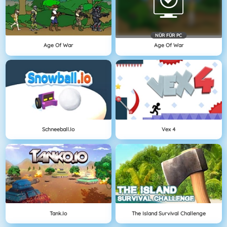
NÜR FÜR PC
Age Of War
Age Of War
Schneeball.io
Vex 4
Tank.io
The Island Survival Challenge