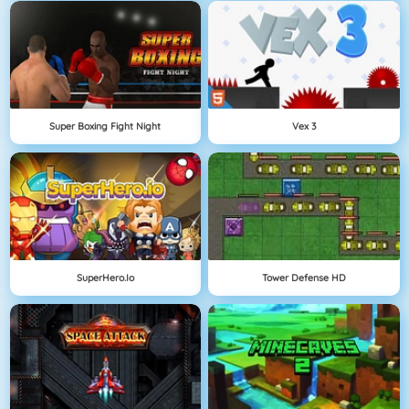
Super Boxing Fight Night
Vex 3
SuperHero.io
Tower Defense HD