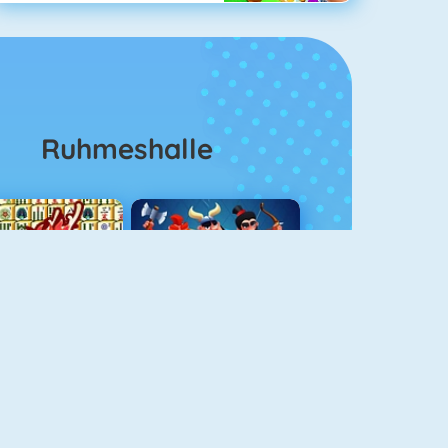
Ruhmeshalle
Mahjong 4
Clash Royale