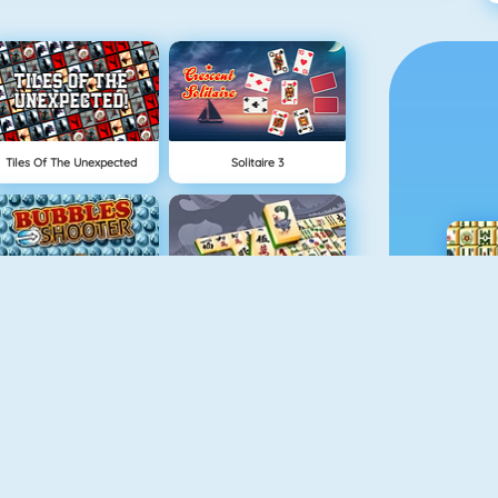
Tiles Of The Unexpected
Solitaire 3
Bubble Shooter 5
Mahjong Titans
Ludo Hero
Skydom