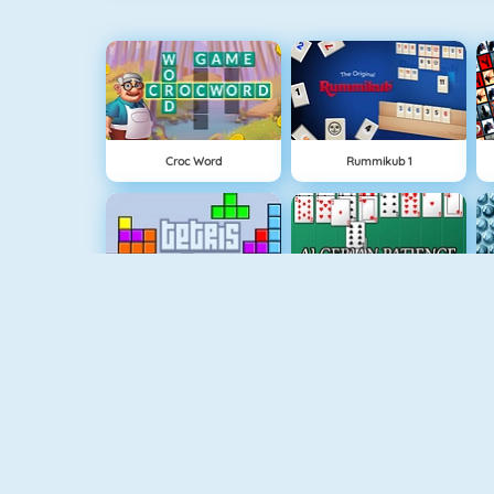
Croc Word
Rummikub 1
Tetris
Algerijns Patience
Kings And Queens Solitaire Tripeaks
Mahjongg Solitaire