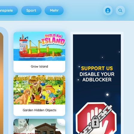
nspiele
Sport
Mehr
Grow Island
Garden Hidden Objects