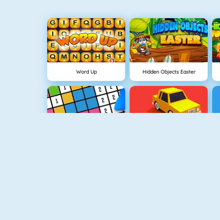
Word Up
Hidden Objects Easter
Hellokids Color By Number
Draw Park
Happy Dentist
Animal Quiz