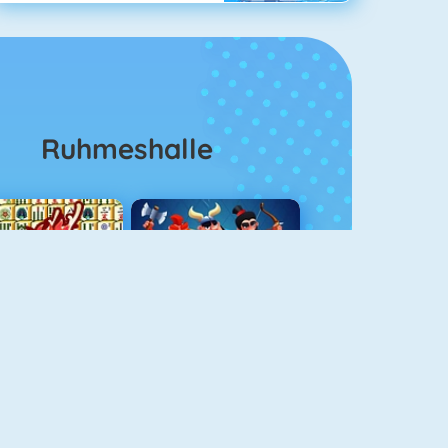
Ruhmeshalle
Mahjong 4
Clash Royale