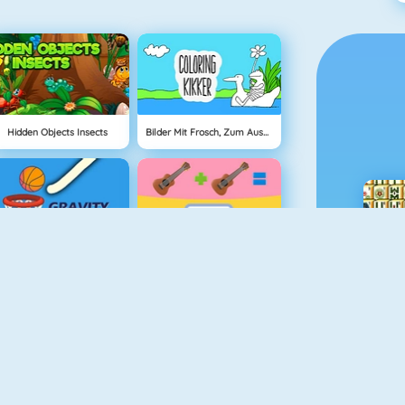
Hidden Objects Insects
Bilder Mit Frosch, Zum Ausmalen
Gravity Linez
1+1
Drawing For Kids
DRAWar.io