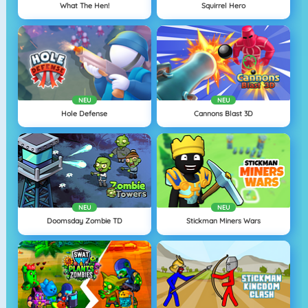
What The Hen!
Squirrel Hero
NEU
NEU
Hole Defense
Cannons Blast 3D
NEU
NEU
Doomsday Zombie TD
Stickman Miners Wars