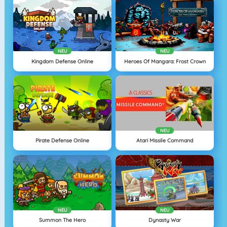
NEU
NEU
Kingdom Defense Online
Heroes Of Mangara: Frost Crown
NEU
Pirate Defense Online
Atari Missile Command
NEU
NEU
Summon The Hero
Dynasty War