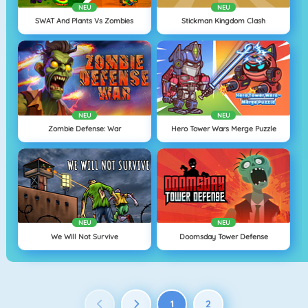
NEU
NEU
SWAT And Plants Vs Zombies
Stickman Kingdom Clash
NEU
NEU
Zombie Defense: War
Hero Tower Wars Merge Puzzle
NEU
NEU
We Will Not Survive
Doomsday Tower Defense
1
2