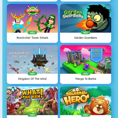
NEU
NEU
BowArcher Tower Attack
Garden Guardians
NEU
NEU
Kingdom Of The Wind
Merge To Battle
NEU
NEU