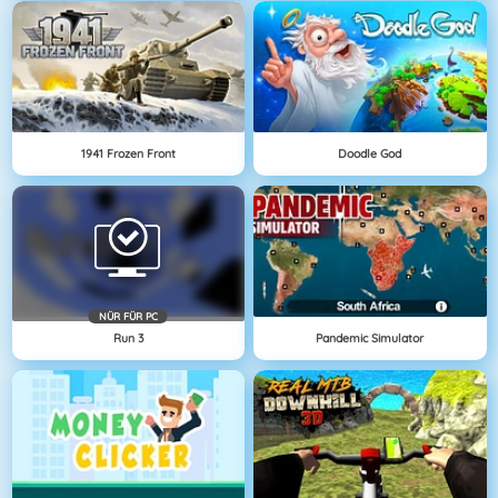
1941 Frozen Front
Doodle God
NÜR FÜR PC
Run 3
Pandemic Simulator