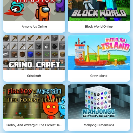
Among Us Online
Block World Online
Grindcraft
Grow Island
Fireboy And Watergirl: The Forrest Temple
Mahjong Dimensions