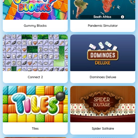
Gummy Blocks
Pandemic Simulator
Connect 2
Dominoes Deluxe
Tiles
Spider Solitaire