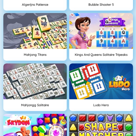
Algerijns Patience
Bubble Shooter 5
Mahjong Titans
Kings And Queens Solitaire Tripeaks
Mahjongg Solitaire
Ludo Hero