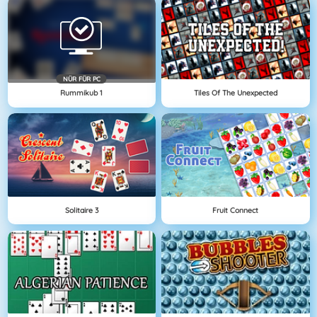
NÜR FÜR PC
Rummikub 1
Tiles Of The Unexpected
Solitaire 3
Fruit Connect