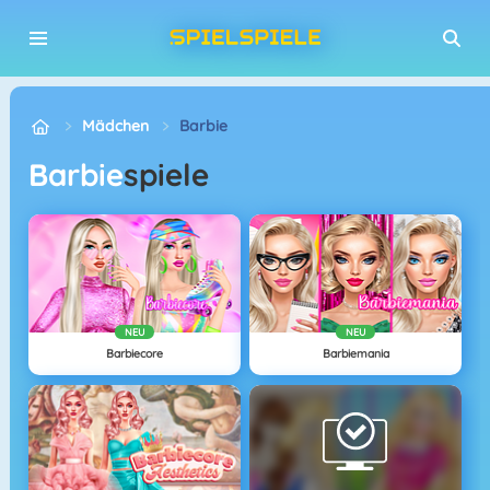
Mädchen
Barbie
Barbie
spiele
NEU
NEU
Barbiecore
Barbiemania