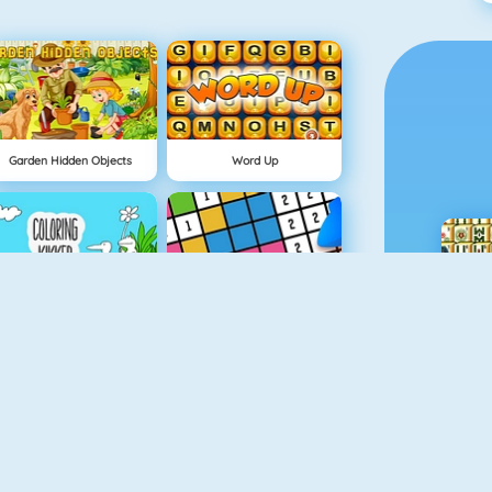
Garden Hidden Objects
Word Up
Bilder Mit Frosch, Zum Ausmalen
Hellokids Color By Number
Happy Dentist
Animal Quiz