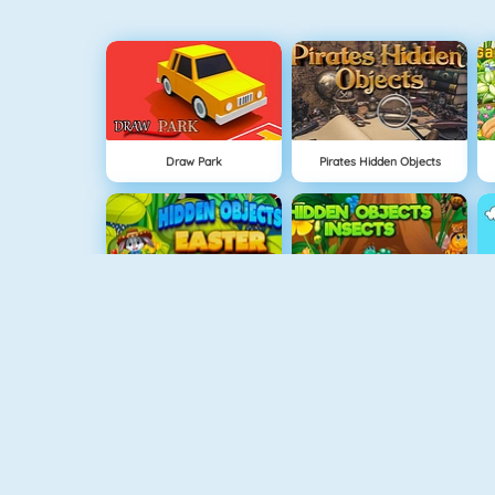
Draw Park
Pirates Hidden Objects
Hidden Objects Easter
Hidden Objects Insects
Gravity Linez
1+1