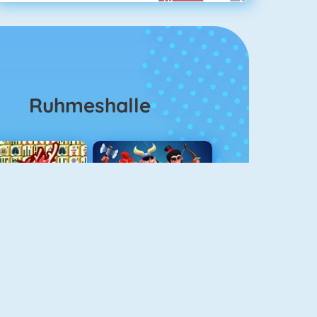
Ruhmeshalle
Mahjong 4
Clash Royale