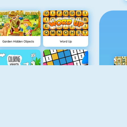
Garden Hidden Objects
Word Up
Bilder Mit Frosch, Zum Ausmalen
Hellokids Color By Number
1+1
Happy Dentist