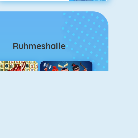
Ruhmeshalle
Mahjong 4
Clash Royale