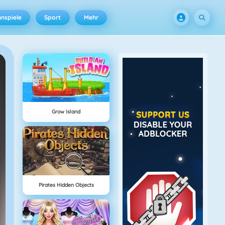
nspiele
Sport
Mehr
Grow Island
Pirates Hidden Objects