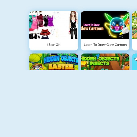
I Star Girl
Learn To Draw Glow Cartoon
Hidden Objects Easter
Hidden Objects Insects
Draw Park
Gravity Linez