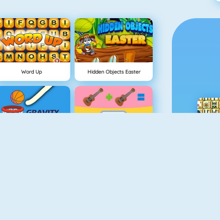
Word Up
Hidden Objects Easter
Gravity Linez
1+1
Drawing For Kids
DRAWar.io