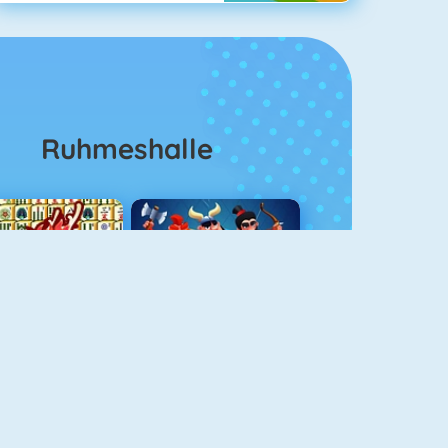
Ruhmeshalle
Mahjong 4
Clash Royale