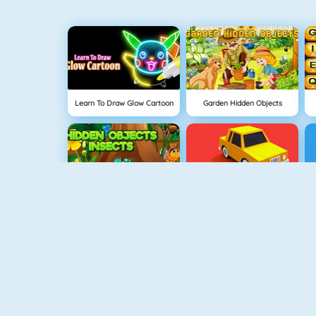
Learn To Draw Glow Cartoon
Garden Hidden Objects
Hidden Objects Insects
Draw Park
Happy Dentist
Animal Quiz