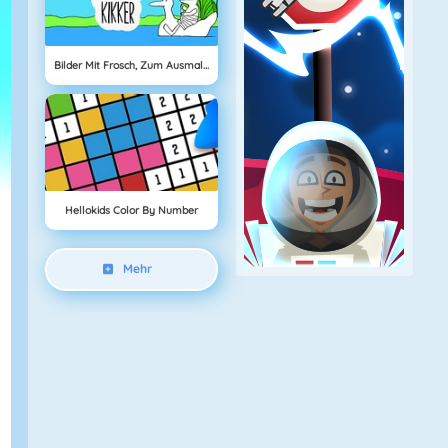
Bilder Mit Frosch, Zum Ausmalen
Hellokids Color By Number
Mehr