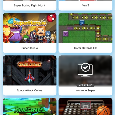
Super Boxing Fight Night
Vex 3
SuperHero.io
Tower Defense HD
NÜR FÜR PC
Space Attack Online
Warzone Sniper