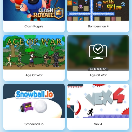
Clash Royale
Bomberman 4
NÜR FÜR PC
Age Of War
Age Of War
Schneeball.io
Vex 4