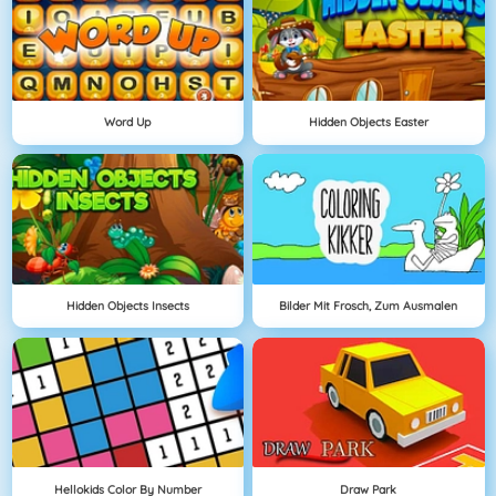
Word Up
Hidden Objects Easter
Hidden Objects Insects
Bilder Mit Frosch, Zum Ausmalen
Hellokids Color By Number
Draw Park