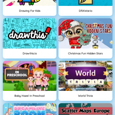
Drawing For Kids
DRAWar.io
Drawthis.io
Christmas Fun Hidden Stars
Baby Hazel In Preschool
World Trivia