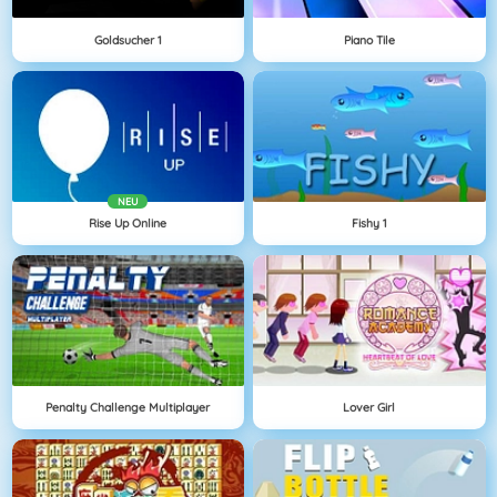
Goldsucher 1
Piano Tile
NEU
Rise Up Online
Fishy 1
Penalty Challenge Multiplayer
Lover Girl