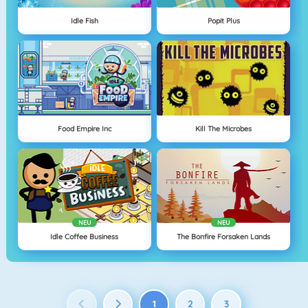
Idle Fish
Popit Plus
Food Empire Inc
Kill The Microbes
NEU
NEU
Idle Coffee Business
The Bonfire Forsaken Lands
1
2
3