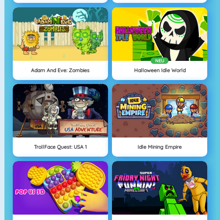
NEU
Adam And Eve: Zombies
Halloween Idle World
TrollFace Quest: USA 1
Idle Mining Empire