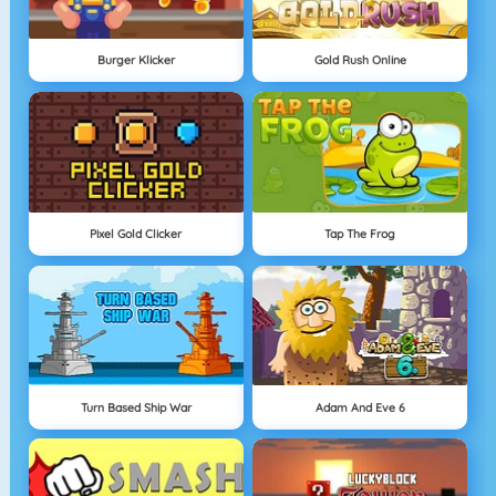
Burger Klicker
Gold Rush Online
Pixel Gold Clicker
Tap The Frog
Turn Based Ship War
Adam And Eve 6