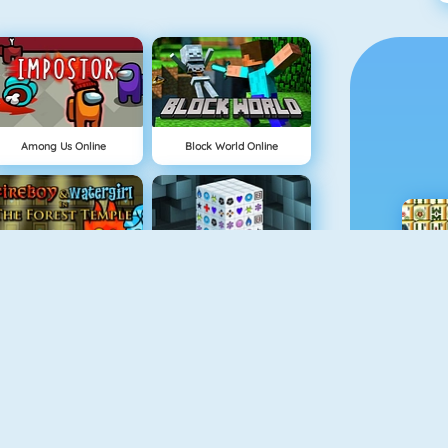
Among Us Online
Block World Online
Fireboy And Watergirl: The Forrest Temple
Mahjong Dimensions
Run 3
Pandemic Simulator