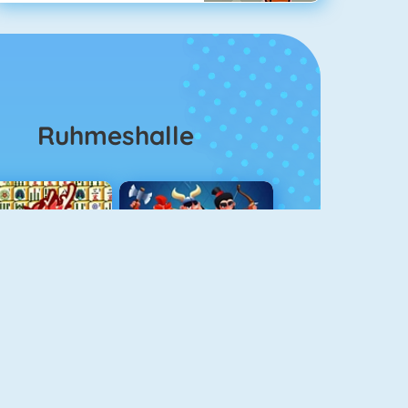
Ruhmeshalle
Mahjong 4
Clash Royale