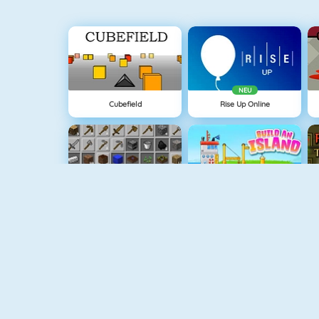
NEU
Cubefield
Rise Up Online
Grindcraft
Grow Island
1941 Frozen Front
Doodle God