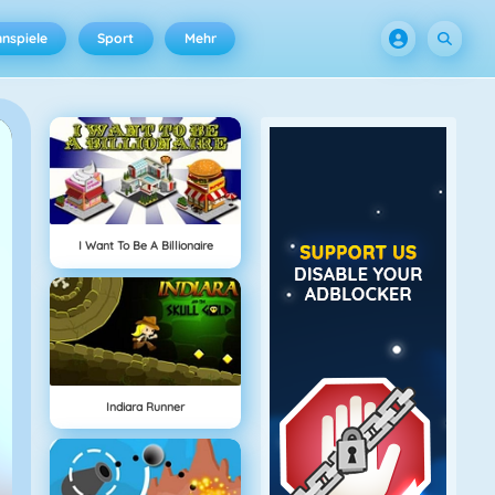
nspiele
Sport
Mehr
I Want To Be A Billionaire
Indiara Runner