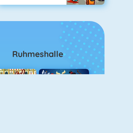
Ruhmeshalle
Mahjong 4
Clash Royale