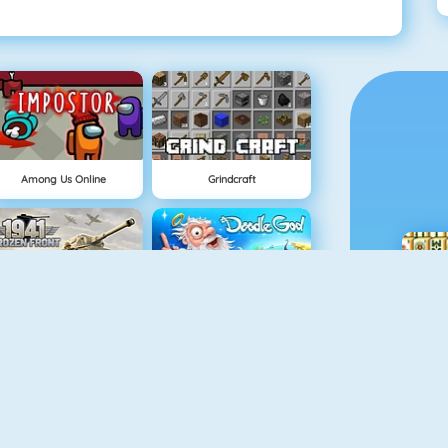
Among Us Online
Grindcraft
1941 Frozen Front
Doodle God