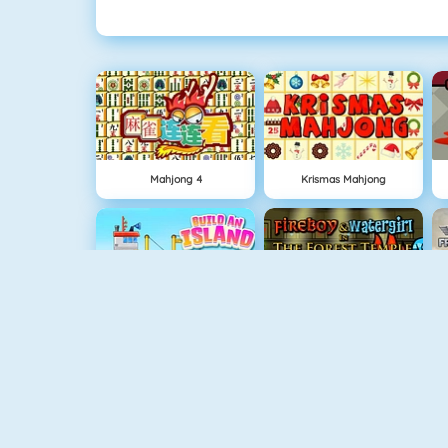
Mahjong 4
Krismas Mahjong
Grow Island
Fireboy And Watergirl: The Forrest Temple