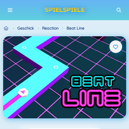
Geschick
Reaction
Beat Line