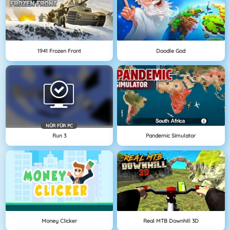
1941 Frozen Front
Doodle God
NÜR FÜR PC
Run 3
Pandemic Simulator
Money Clicker
Real MTB Downhill 3D