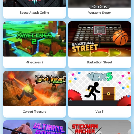
NÜR FÜR PC
Space Attack Online
Warzone Sniper
Minecaves 2
Basketball Street
Cursed Treasure
Vex 5