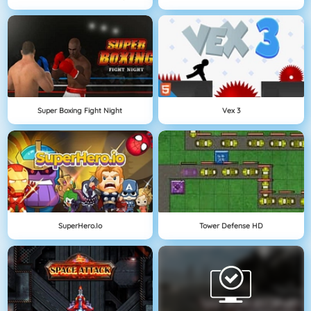
Super Boxing Fight Night
Vex 3
SuperHero.io
Tower Defense HD