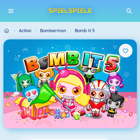
Action
Bomberman
Bomb It 5