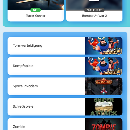
NEU
NÜR FÜR PC
Turret Gunner
Bomber At War 2
Turmverteidigung
Kampfspiele
Space Invaders
Schießspiele
Zombie