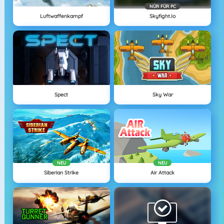
NÜR FÜR PC
Luftwaffenkampf
Skyfight.io
Spect
Sky War
NEU
NEU
Siberian Strike
Air Attack