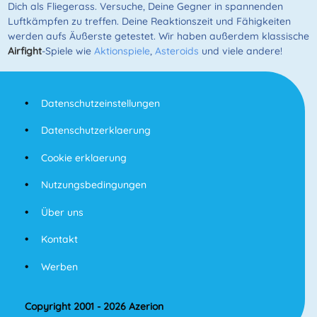
Dich als Fliegerass. Versuche, Deine Gegner in spannenden
Luftkämpfen zu treffen. Deine Reaktionszeit und Fähigkeiten
werden aufs Äußerste getestet. Wir haben außerdem klassische
Airfight
-Spiele wie
Aktionspiele
,
Asteroids
und viele andere!
Datenschutzeinstellungen
Datenschutzerklaerung
Cookie erklaerung
Nutzungsbedingungen
Über uns
Kontakt
Werben
Copyright 2001 - 2026 Azerion