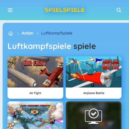
Action
Luftkampfspiele
Luftkampfspiele
spiele
Air Fight
Airplane Battle