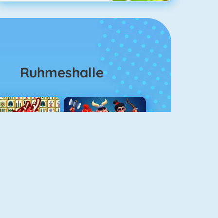
Ruhmeshalle
Mahjong 4
Clash Royale