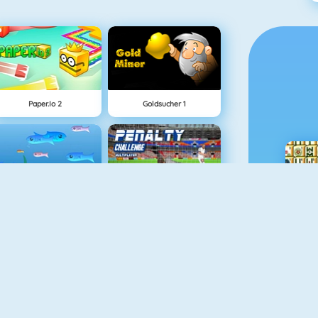
Paper.io 2
Goldsucher 1
Fishy 1
Penalty Challenge Multiplayer
Flip Bottle
Connect 2