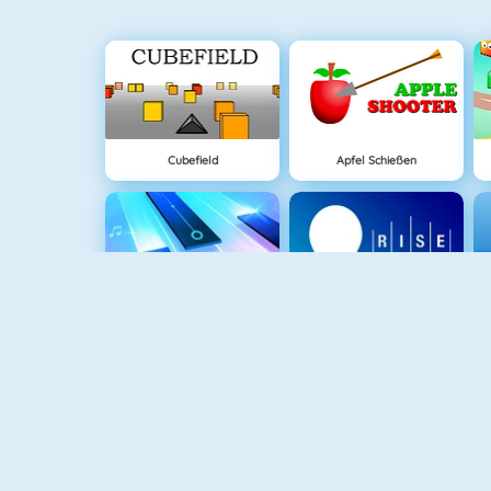
Cubefield
Apfel Schießen
NEU
Piano Tile
Rise Up Online
Lover Girl
Mahjong Connect