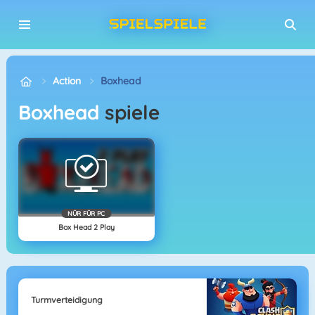
Action
Boxhead
Boxhead
spiele
NÜR FÜR PC
Box Head 2 Play
Turmverteidigung