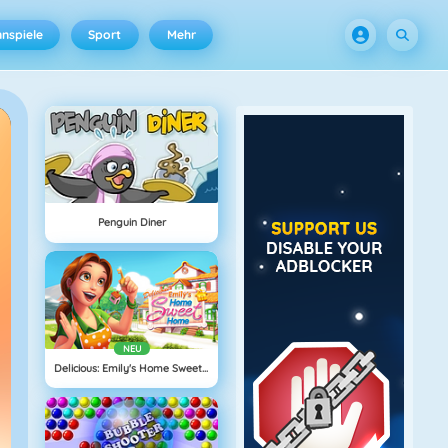
nspiele
Sport
Mehr
Penguin Diner
NEU
Delicious: Emily's Home Sweet Home