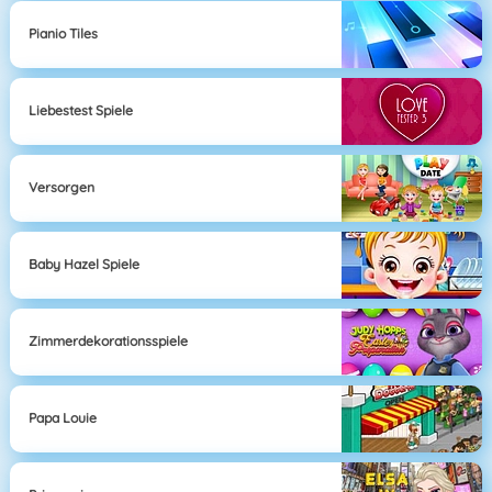
Pianio Tiles
Liebestest Spiele
Versorgen
Baby Hazel Spiele
Zimmerdekorationsspiele
Papa Louie