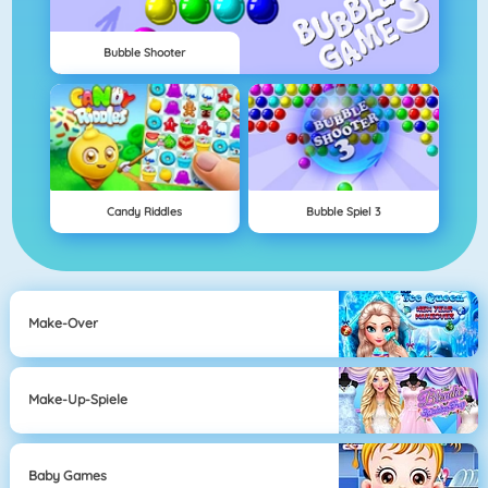
Bubble Shooter
Candy Riddles
Bubble Spiel 3
Make-Over
Make-Up-Spiele
Baby Games