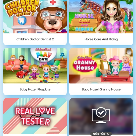
Children Doctor Dentist 2
Horse Care And Riding
Baby Hazel Playdate
Baby Hazel Granny House
NÜR FÜR PC