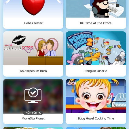
Liebes Tester.
Kill Time At The Office
Knutschen Im Büro
Penguin Diner 2
NÜR FÜR PC
MovieStarPlanet
Baby Hazel Cooking Time