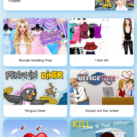
Frozen
Blondie Wedding Prep
I Star Girl
Penguin Diner
Küssen Auf Der Arbeit