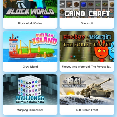
Block World Online
Grindcraft
Grow Island
Fireboy And Watergirl: The Forrest Temple
Mahjong Dimensions
1941 Frozen Front