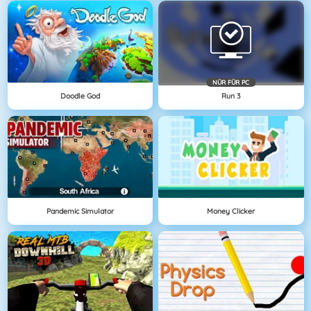
NÜR FÜR PC
Doodle God
Run 3
Pandemic Simulator
Money Clicker