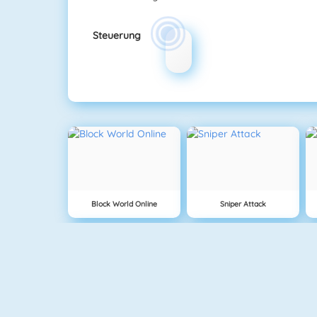
Steuerung
Block World Online
Sniper Attack
Grow Island
Fireboy And Watergirl: The Forrest Temple