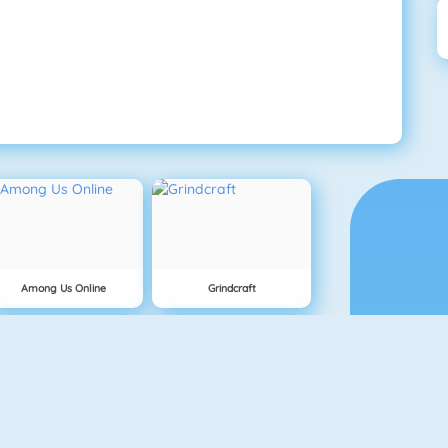
Among Us Online
Grindcraft
Mahjong Dimensions
1941 Frozen Front