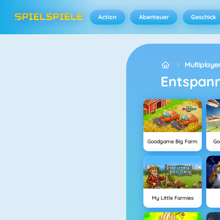
Action
Abenteuer
Geschick
Multiplaye
Entspa
Goodgame Big Farm
Go
My Little Farmies