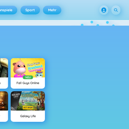
nspiele
Sport
Mehr
NEU
s
Fall Guys Online
r
Galaxy Life