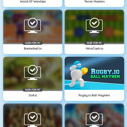
World Of Warships
Tennis Masters
NÜR FÜR PC
NÜR FÜR PC
Basketball.io
NitroClash.io
NÜR FÜR PC
Dofus
Rugby.io Ball Mayhem