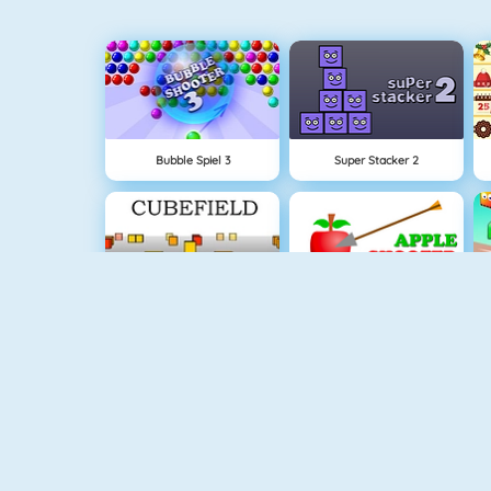
Bubble Spiel 3
Super Stacker 2
Cubefield
Apfel Schießen
NEU
Rise Up Online
Fishy 1