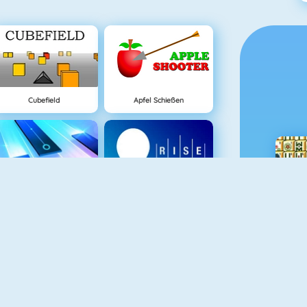
Cubefield
Apfel Schießen
NEU
Piano Tile
Rise Up Online
Lover Girl
Mahjong Connect