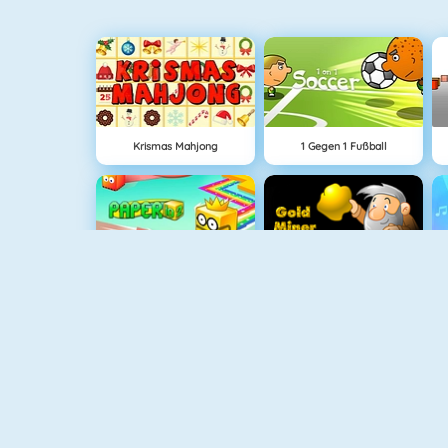
Krismas Mahjong
1 Gegen 1 Fußball
Paper.io 2
Goldsucher 1
Fishy 1
Penalty Challenge Multiplayer