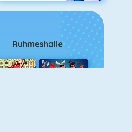
Ruhmeshalle
Mahjong 4
Clash Royale