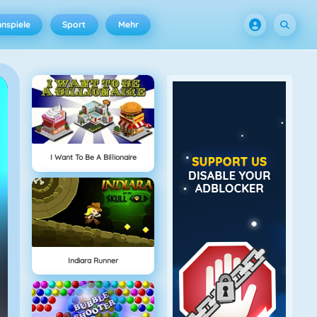
nspiele
Sport
Mehr
I Want To Be A Billionaire
Indiara Runner