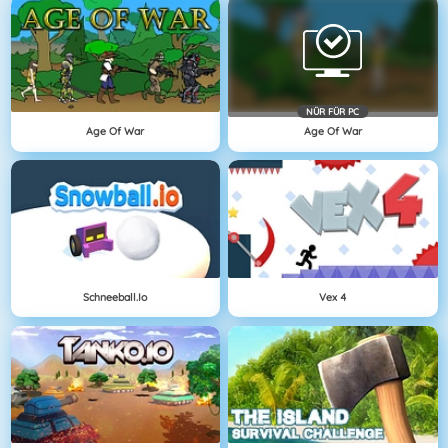
NÜR FÜR PC
Age Of War
Age Of War
Schneeball.io
Vex 4