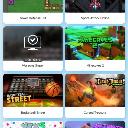
Tower Defense HD
Space Attack Online
NÜR FÜR PC
Warzone Sniper
Minecaves 2
Basketball Street
Cursed Treasure