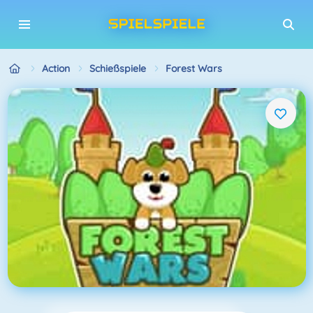
Action
Schießspiele
Forest Wars