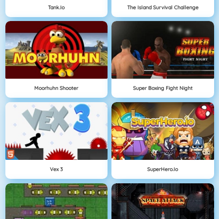
Tank.io
The Island Survival Challenge
Moorhuhn Shooter
Super Boxing Fight Night
Vex 3
SuperHero.io