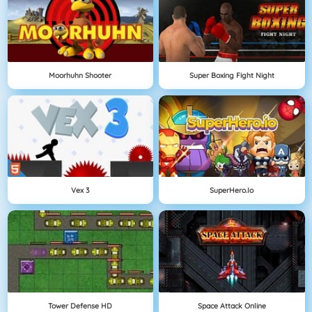
Moorhuhn Shooter
Super Boxing Fight Night
Vex 3
SuperHero.io
Tower Defense HD
Space Attack Online