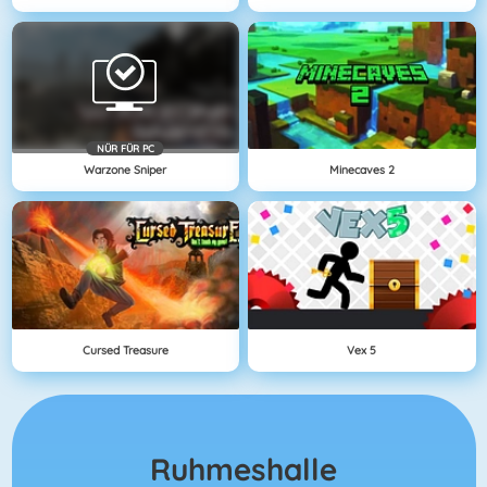
NÜR FÜR PC
Warzone Sniper
Minecaves 2
Cursed Treasure
Vex 5
Ruhmeshalle