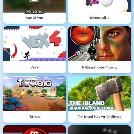
NÜR FÜR PC
Age Of War
Schneeball.io
Vex 4
Military Shooter Training
Tank.io
The Island Survival Challenge