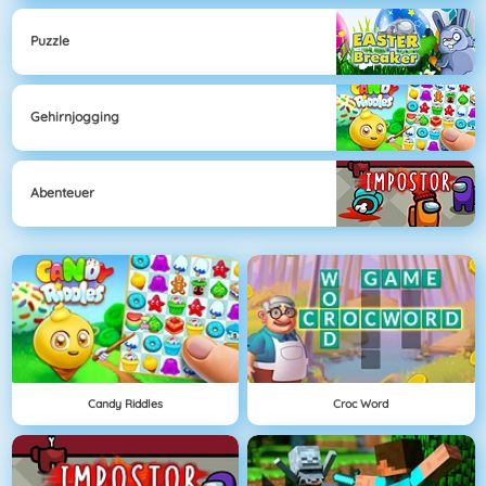
Puzzle
Gehirnjogging
Abenteuer
Candy Riddles
Croc Word