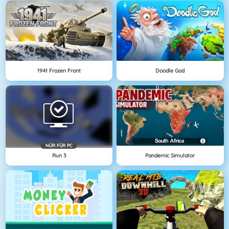
1941 Frozen Front
Doodle God
NÜR FÜR PC
Run 3
Pandemic Simulator