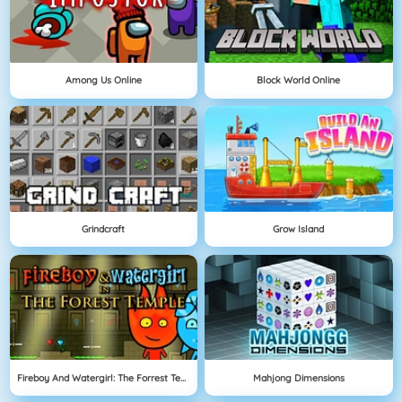
Among Us Online
Block World Online
Grindcraft
Grow Island
Fireboy And Watergirl: The Forrest Temple
Mahjong Dimensions