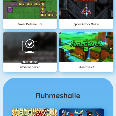
Tower Defense HD
Space Attack Online
NÜR FÜR PC
Warzone Sniper
Minecaves 2
Ruhmeshalle