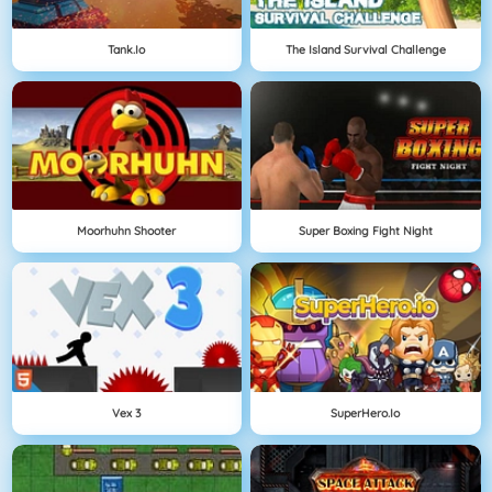
Tank.io
The Island Survival Challenge
Moorhuhn Shooter
Super Boxing Fight Night
Vex 3
SuperHero.io