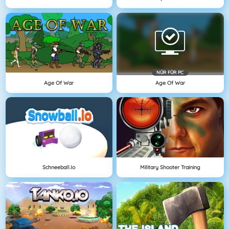
NÜR FÜR PC
Age Of War
Age Of War
Schneeball.io
Military Shooter Training