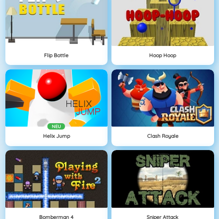
Flip Bottle
Hoop Hoop
NEU
Helix Jump
Clash Royale
Bomberman 4
Sniper Attack