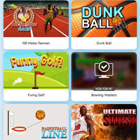
100 Meter Rennen
Dunk Ball
NÜR FÜR PC
Funny Golf
Bowling Masters