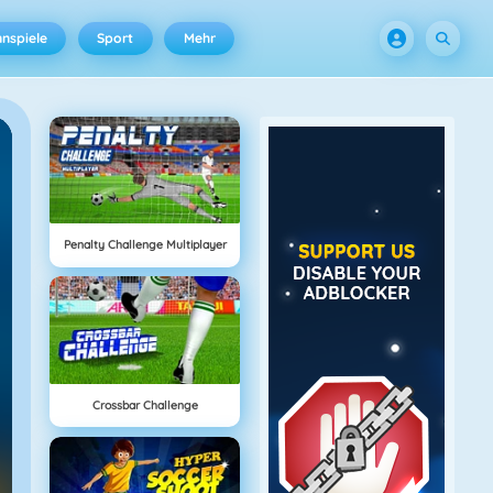
nspiele
Sport
Mehr
Penalty Challenge Multiplayer
Crossbar Challenge