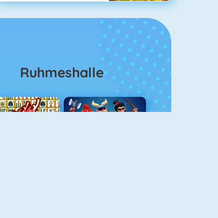
Ruhmeshalle
Mahjong 4
Clash Royale