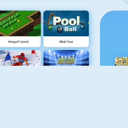
Minigolf World
8Ball Pool
Slalom Ski Simulator
2018 Soccer Cup Touch
Funny Golf
Bowling Masters