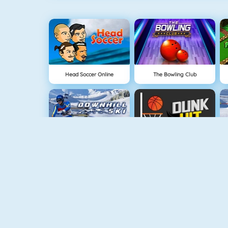
Head Soccer Online
The Bowling Club
Downhill Ski
Dunk Hit
100 Meter Rennen
Dunk Ball