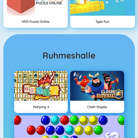
1010! Puzzle Online
Type Run
Ruhmeshalle
Mahjong 4
Clash Royale