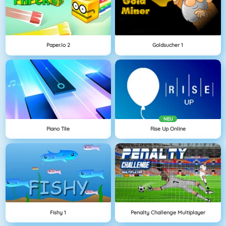
Paper.io 2
Goldsucher 1
NEU
Piano Tile
Rise Up Online
Fishy 1
Penalty Challenge Multiplayer