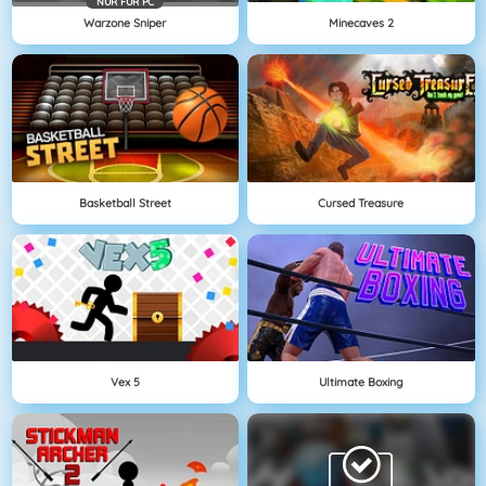
NÜR FÜR PC
Warzone Sniper
Minecaves 2
Basketball Street
Cursed Treasure
Vex 5
Ultimate Boxing