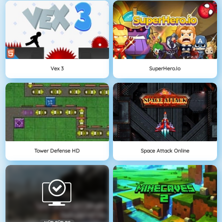
Vex 3
SuperHero.io
Tower Defense HD
Space Attack Online