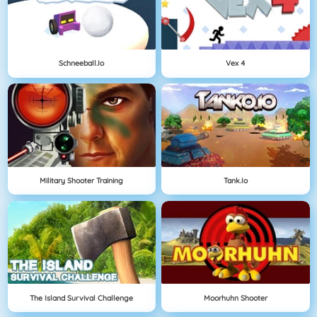
Schneeball.io
Vex 4
Military Shooter Training
Tank.io
The Island Survival Challenge
Moorhuhn Shooter