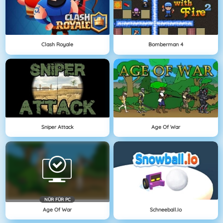
Clash Royale
Bomberman 4
Sniper Attack
Age Of War
NÜR FÜR PC
Age Of War
Schneeball.io