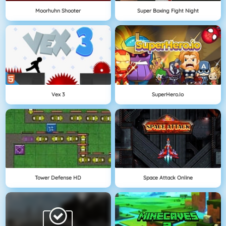
Moorhuhn Shooter
Super Boxing Fight Night
Vex 3
SuperHero.io
Tower Defense HD
Space Attack Online