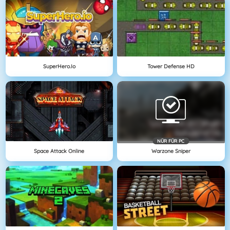
SuperHero.io
Tower Defense HD
NÜR FÜR PC
Space Attack Online
Warzone Sniper