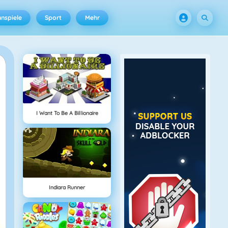
nspiele
Sport
Mehr
I Want To Be A Billionaire
Indiara Runner