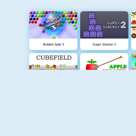
Bubble Spiel 3
Super Stacker 2
Cubefield
Apfel Schießen
NEU
Piano Tile
Rise Up Online