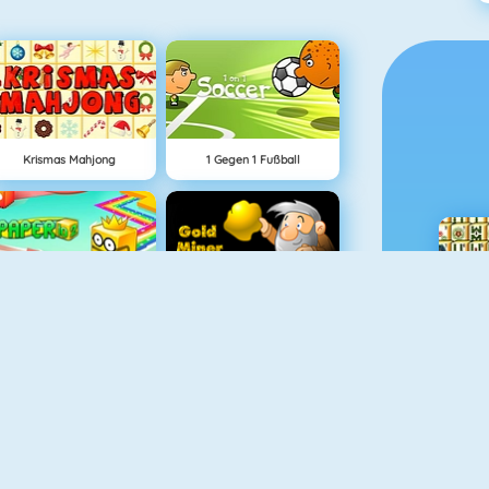
Krismas Mahjong
1 Gegen 1 Fußball
Paper.io 2
Goldsucher 1
Fishy 1
Penalty Challenge Multiplayer