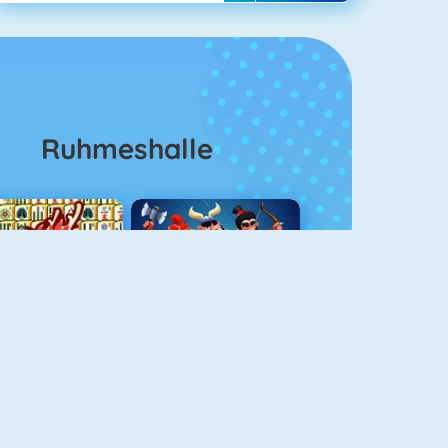
Ruhmeshalle
Mahjong 4
Clash Royale