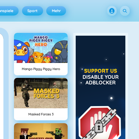
nspiele
Sport
Mehr
Mango Piggy Piggy Hero
Masked Forces 3