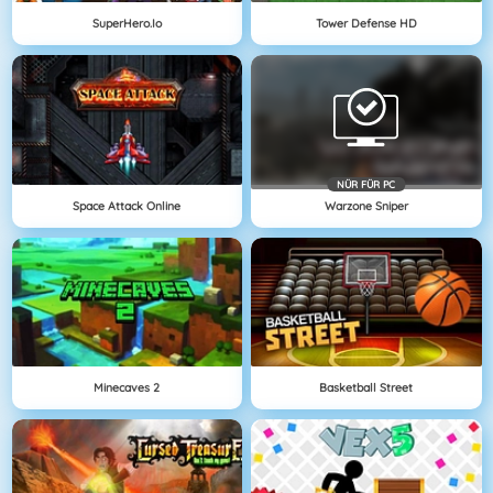
SuperHero.io
Tower Defense HD
NÜR FÜR PC
Space Attack Online
Warzone Sniper
Minecaves 2
Basketball Street