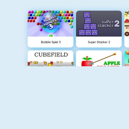
Bubble Spiel 3
Super Stacker 2
Cubefield
Apfel Schießen
NEU
Piano Tile
Rise Up Online