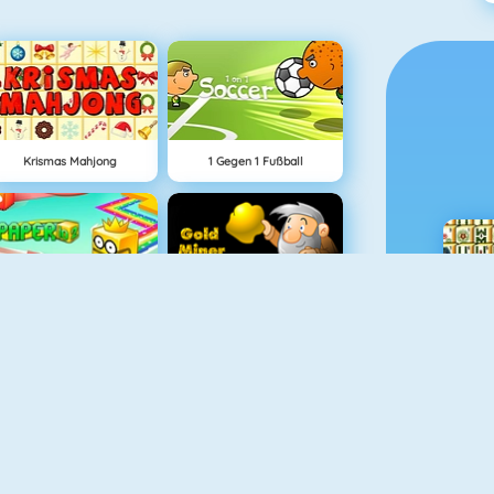
Krismas Mahjong
1 Gegen 1 Fußball
Paper.io 2
Goldsucher 1
Fishy 1
Penalty Challenge Multiplayer