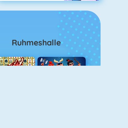
Ruhmeshalle
Mahjong 4
Clash Royale