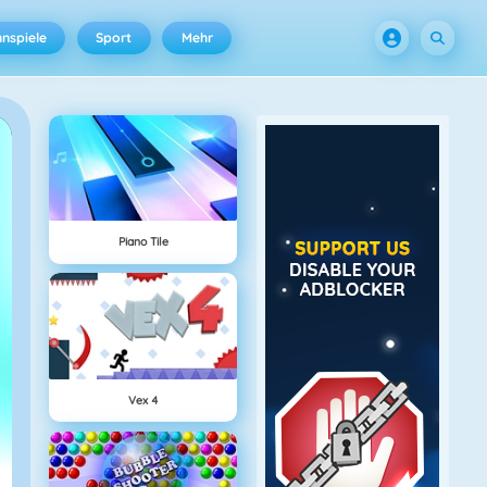
nspiele
Sport
Mehr
Piano Tile
Vex 4