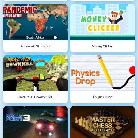
Pandemic Simulator
Money Clicker
Real MTB Downhill 3D
Physics Drop