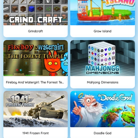
Grindcraft
Grow Island
Fireboy And Watergirl: The Forrest Temple
Mahjong Dimensions
1941 Frozen Front
Doodle God