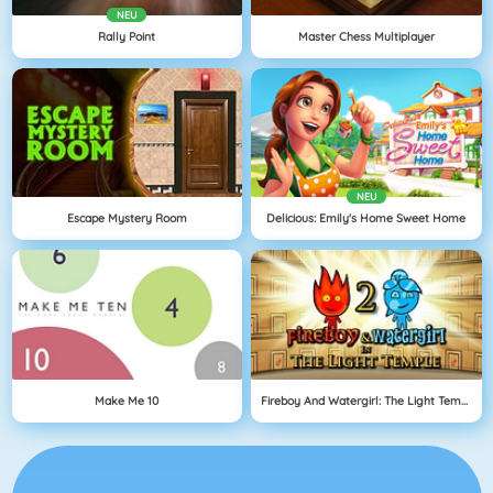
NEU
Rally Point
Master Chess Multiplayer
NEU
Escape Mystery Room
Delicious: Emily's Home Sweet Home
Make Me 10
Fireboy And Watergirl: The Light Temple